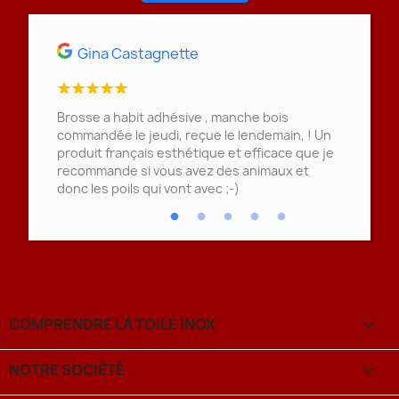
Gina Castagnette
Sonia
peux
Brosse a habit adhésive , manche bois
1ere comm
nant où
commandée le jeudi, reçue le lendemain, ! Un
produit français esthétique et efficace que je
recommande si vous avez des animaux et
donc les poils qui vont avec ;-)
COMPRENDRE LA TOILE INOX

NOTRE SOCIÉTÉ
