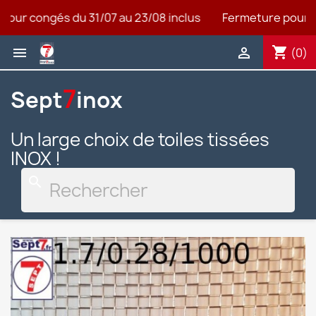
our congés du 31/07 au 23/08 inclus
Fermeture pour co
shopping_cart


(0)
7
Sept
inox
Un large choix de toiles tissées
INOX !
search